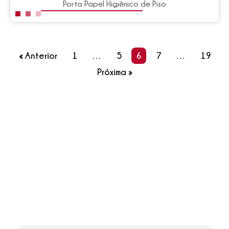
Porta Papel Higiênico de Piso
« Anterior
1
…
5
6
7
…
19
Próxima »
Conheça nossas soluções
para os seus projetos
Lorem ipsum dolor sit amet, consectetur adipiscing
elit. Nullam tempus sodales turpis non fringilla.
Donec tincidunt, leo vel ultricies accumsan, lectus
ipsum dapibus urna, eu commodo massa elit nec
nulla.