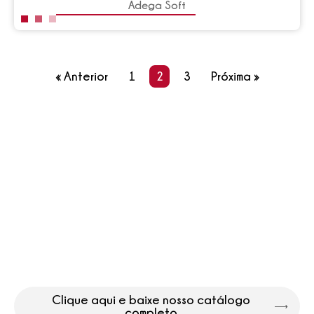
Adega Soft
« Anterior
1
2
3
Próxima »
Conheça nossas soluções
para os seus projetos
Lorem ipsum dolor sit amet, consectetur adipiscing
elit. Nullam tempus sodales turpis non fringilla.
Donec tincidunt, leo vel ultricies accumsan, lectus
ipsum dapibus urna, eu commodo massa elit nec
nulla.
Clique aqui e baixe nosso catálogo
completo