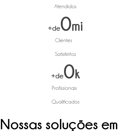
Atendidos
0
mi
+de
Clientes
Satisfeitos
0
k
+de
Profissionais
Qualificados
Nossas soluções em